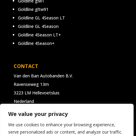
Goldline glw1
Goldline gltw91
Goldline GL 4Season LT
Goldline GL 4Season
Goldline 4Season LT+
Goldline 4Season+
CONTACT
Van den Ban Autobanden B.V.
Ravenseweg 13m
3223 LM Hellevoetsluis
Nederland
We value your privacy
T:
+31 181 331 444
E:
info@goldlinetyres.com
We use cookies to enhance your browsing experience,
serve personalized ads or content, and analyze our traffic.