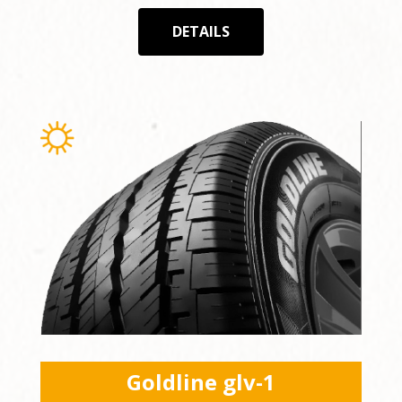
DETAILS
Goldline glv-1